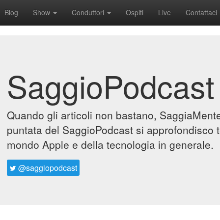
Blog
Show
Conduttori
Ospiti
Live
Contattaci
SaggioPodcast
Quando gli articoli non bastano, SaggiaMente 
puntata del SaggioPodcast si approfondisco t
mondo Apple e della tecnologia in generale.
@saggiopodcast