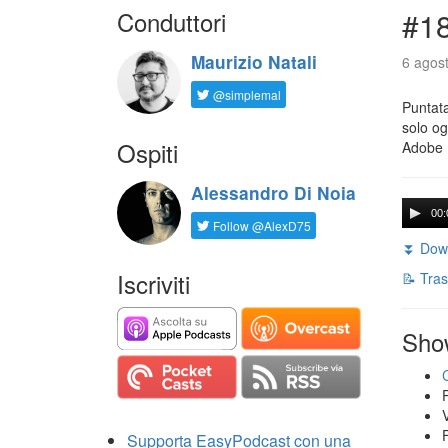
Conduttori
#18
Maurizio Natali
6 agost
@simplemal
Puntata
solo og
Ospiti
Adobe 
Alessandro Di Noia
00:
Follow @AlexD75
⏬ Down
Iscriviti
📝 Tras
Sho
Supporta EasyPodcast con una