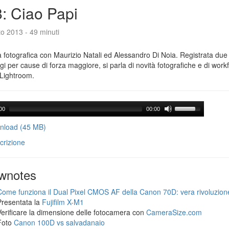
: Ciao Papi
o 2013 - 49 minuti
 fotografica con Maurizio Natali ed Alessandro Di Noia. Registrata due
gi per cause di forza maggiore, si parla di novità fotografiche e di workf
Lightroom.
00
00:00
load (45 MB)
crizione
wnotes
Come funziona il Dual Pixel CMOS AF della Canon 70D: vera rivoluzion
Presentata la
Fujifilm X-M1
Verificare la dimensione delle fotocamera con
CameraSize.com
Foto
Canon 100D vs salvadanaio