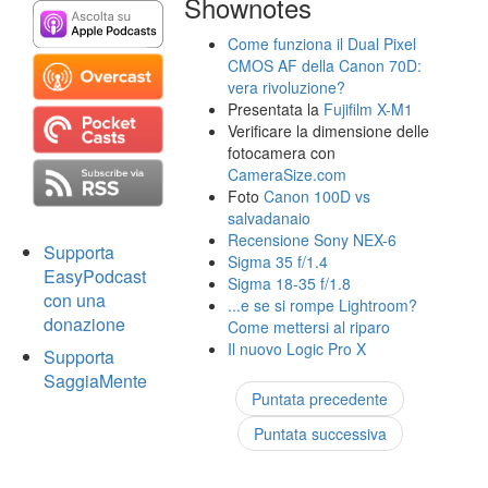
Shownotes
Come funziona il Dual Pixel
CMOS AF della Canon 70D:
vera rivoluzione?
Presentata la
Fujifilm X-M1
Verificare la dimensione delle
fotocamera con
CameraSize.com
Foto
Canon 100D vs
salvadanaio
Recensione Sony NEX-6
Supporta
Sigma 35 f/1.4
EasyPodcast
Sigma 18-35 f/1.8
con una
...e se si rompe Lightroom?
donazione
Come mettersi al riparo
Il nuovo Logic Pro X
Supporta
SaggiaMente
Puntata precedente
Puntata successiva