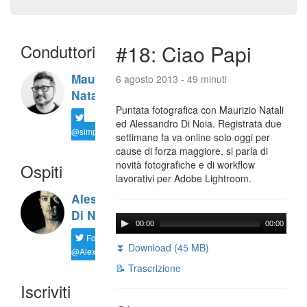
Conduttori
#18: Ciao Papi
Maurizio
6 agosto 2013 - 49 minuti
Natali
Puntata fotografica con Maurizio Natali
ed Alessandro Di Noia. Registrata due
@simplemal
settimane fa va online solo oggi per
cause di forza maggiore, si parla di
novità fotografiche e di workflow
Ospiti
lavorativi per Adobe Lightroom.
Alessandro
Di Noia
00:00
00:00
Follow
⏬ Download (45 MB)
@AlexD75
📝 Trascrizione
Iscriviti