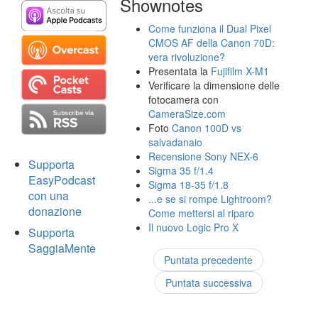
Shownotes
Come funziona il Dual Pixel
CMOS AF della Canon 70D:
vera rivoluzione?
Presentata la
Fujifilm X-M1
Verificare la dimensione delle
fotocamera con
CameraSize.com
Foto
Canon 100D vs
salvadanaio
Recensione Sony NEX-6
Supporta
Sigma 35 f/1.4
EasyPodcast
Sigma 18-35 f/1.8
con una
...e se si rompe Lightroom?
donazione
Come mettersi al riparo
Il nuovo Logic Pro X
Supporta
SaggiaMente
Puntata precedente
Puntata successiva