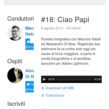
Conduttori
#18: Ciao Papi
Maurizio
6 agosto 2013 - 49 minuti
Natali
Puntata fotografica con Maurizio Natali
ed Alessandro Di Noia. Registrata due
@simplemal
settimane fa va online solo oggi per
cause di forza maggiore, si parla di
novità fotografiche e di workflow
Ospiti
lavorativi per Adobe Lightroom.
Alessandro
Di Noia
00:00
00:00
Follow
⏬ Download (45 MB)
@AlexD75
📝 Trascrizione
Iscriviti