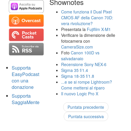
Shownotes
Come funziona il Dual Pixel
CMOS AF della Canon 70D:
vera rivoluzione?
Presentata la
Fujifilm X-M1
Verificare la dimensione delle
fotocamera con
CameraSize.com
Foto
Canon 100D vs
salvadanaio
Recensione Sony NEX-6
Supporta
Sigma 35 f/1.4
EasyPodcast
Sigma 18-35 f/1.8
con una
...e se si rompe Lightroom?
donazione
Come mettersi al riparo
Il nuovo Logic Pro X
Supporta
SaggiaMente
Puntata precedente
Puntata successiva