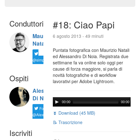
Conduttori
#18: Ciao Papi
Maurizio
6 agosto 2013 - 49 minuti
Natali
Puntata fotografica con Maurizio Natali
ed Alessandro Di Noia. Registrata due
@simplemal
settimane fa va online solo oggi per
cause di forza maggiore, si parla di
novità fotografiche e di workflow
Ospiti
lavorativi per Adobe Lightroom.
Alessandro
Di Noia
00:00
00:00
Follow
⏬ Download (45 MB)
@AlexD75
📝 Trascrizione
Iscriviti