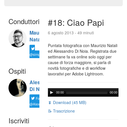
Conduttori
#18: Ciao Papi
Maurizio
6 agosto 2013 - 49 minuti
Natali
Puntata fotografica con Maurizio Natali
ed Alessandro Di Noia. Registrata due
@simplemal
settimane fa va online solo oggi per
cause di forza maggiore, si parla di
novità fotografiche e di workflow
Ospiti
lavorativi per Adobe Lightroom.
Alessandro
Di Noia
00:00
00:00
Follow
⏬ Download (45 MB)
@AlexD75
📝 Trascrizione
Iscriviti