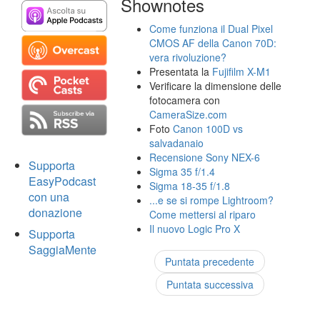
Shownotes
Come funziona il Dual Pixel
CMOS AF della Canon 70D:
vera rivoluzione?
Presentata la
Fujifilm X-M1
Verificare la dimensione delle
fotocamera con
CameraSize.com
Foto
Canon 100D vs
salvadanaio
Recensione Sony NEX-6
Supporta
Sigma 35 f/1.4
EasyPodcast
Sigma 18-35 f/1.8
con una
...e se si rompe Lightroom?
donazione
Come mettersi al riparo
Il nuovo Logic Pro X
Supporta
SaggiaMente
Puntata precedente
Puntata successiva