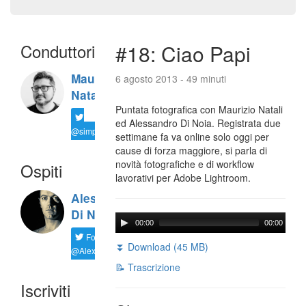
Conduttori
#18: Ciao Papi
Maurizio
6 agosto 2013 - 49 minuti
Natali
Puntata fotografica con Maurizio Natali
ed Alessandro Di Noia. Registrata due
@simplemal
settimane fa va online solo oggi per
cause di forza maggiore, si parla di
novità fotografiche e di workflow
Ospiti
lavorativi per Adobe Lightroom.
Alessandro
Di Noia
00:00
00:00
Follow
⏬ Download (45 MB)
@AlexD75
📝 Trascrizione
Iscriviti