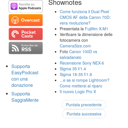
Shownotes
Come funziona il Dual Pixel
CMOS AF della Canon 70D:
vera rivoluzione?
Presentata la
Fujifilm X-M1
Verificare la dimensione delle
fotocamera con
CameraSize.com
Foto
Canon 100D vs
salvadanaio
Recensione Sony NEX-6
Supporta
Sigma 35 f/1.4
EasyPodcast
Sigma 18-35 f/1.8
con una
...e se si rompe Lightroom?
donazione
Come mettersi al riparo
Il nuovo Logic Pro X
Supporta
SaggiaMente
Puntata precedente
Puntata successiva