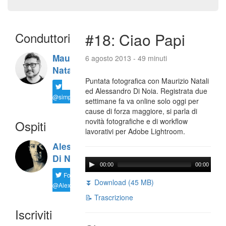
Conduttori
#18: Ciao Papi
Maurizio
6 agosto 2013 - 49 minuti
Natali
Puntata fotografica con Maurizio Natali
ed Alessandro Di Noia. Registrata due
@simplemal
settimane fa va online solo oggi per
cause di forza maggiore, si parla di
novità fotografiche e di workflow
Ospiti
lavorativi per Adobe Lightroom.
Alessandro
Di Noia
00:00
00:00
Follow
⏬ Download (45 MB)
@AlexD75
📝 Trascrizione
Iscriviti