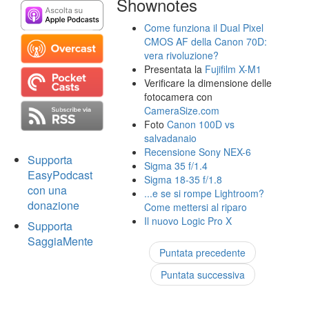
Shownotes
Come funziona il Dual Pixel
CMOS AF della Canon 70D:
vera rivoluzione?
Presentata la
Fujifilm X-M1
Verificare la dimensione delle
fotocamera con
CameraSize.com
Foto
Canon 100D vs
salvadanaio
Recensione Sony NEX-6
Supporta
Sigma 35 f/1.4
EasyPodcast
Sigma 18-35 f/1.8
con una
...e se si rompe Lightroom?
donazione
Come mettersi al riparo
Il nuovo Logic Pro X
Supporta
SaggiaMente
Puntata precedente
Puntata successiva