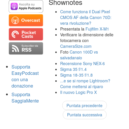
Shownotes
Come funziona il Dual Pixel
CMOS AF della Canon 70D:
vera rivoluzione?
Presentata la
Fujifilm X-M1
Verificare la dimensione delle
fotocamera con
CameraSize.com
Foto
Canon 100D vs
salvadanaio
Recensione Sony NEX-6
Supporta
Sigma 35 f/1.4
EasyPodcast
Sigma 18-35 f/1.8
con una
...e se si rompe Lightroom?
donazione
Come mettersi al riparo
Il nuovo Logic Pro X
Supporta
SaggiaMente
Puntata precedente
Puntata successiva