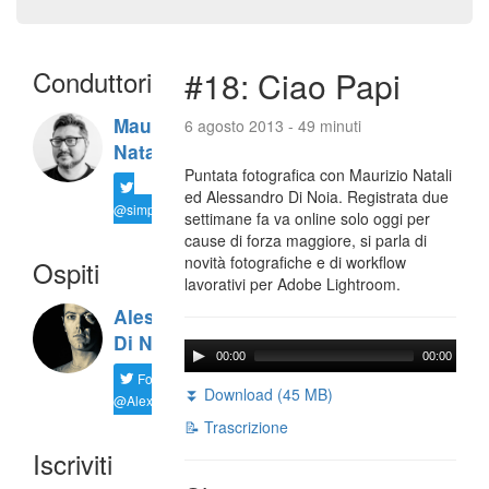
Conduttori
#18: Ciao Papi
Maurizio
6 agosto 2013 - 49 minuti
Natali
Puntata fotografica con Maurizio Natali
ed Alessandro Di Noia. Registrata due
@simplemal
settimane fa va online solo oggi per
cause di forza maggiore, si parla di
novità fotografiche e di workflow
Ospiti
lavorativi per Adobe Lightroom.
Alessandro
Di Noia
00:00
00:00
Follow
⏬ Download (45 MB)
@AlexD75
📝 Trascrizione
Iscriviti