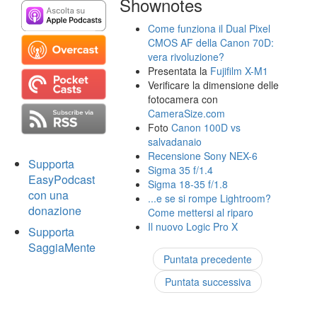
Shownotes
Come funziona il Dual Pixel
CMOS AF della Canon 70D:
vera rivoluzione?
Presentata la
Fujifilm X-M1
Verificare la dimensione delle
fotocamera con
CameraSize.com
Foto
Canon 100D vs
salvadanaio
Recensione Sony NEX-6
Supporta
Sigma 35 f/1.4
EasyPodcast
Sigma 18-35 f/1.8
con una
...e se si rompe Lightroom?
donazione
Come mettersi al riparo
Il nuovo Logic Pro X
Supporta
SaggiaMente
Puntata precedente
Puntata successiva