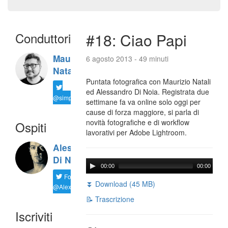
Conduttori
#18: Ciao Papi
Maurizio
6 agosto 2013 - 49 minuti
Natali
Puntata fotografica con Maurizio Natali
ed Alessandro Di Noia. Registrata due
@simplemal
settimane fa va online solo oggi per
cause di forza maggiore, si parla di
novità fotografiche e di workflow
Ospiti
lavorativi per Adobe Lightroom.
Alessandro
Di Noia
00:00
00:00
Follow
⏬ Download (45 MB)
@AlexD75
📝 Trascrizione
Iscriviti