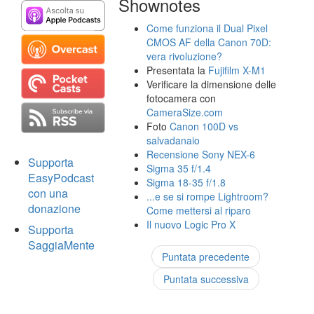
Shownotes
Come funziona il Dual Pixel
CMOS AF della Canon 70D:
vera rivoluzione?
Presentata la
Fujifilm X-M1
Verificare la dimensione delle
fotocamera con
CameraSize.com
Foto
Canon 100D vs
salvadanaio
Recensione Sony NEX-6
Supporta
Sigma 35 f/1.4
EasyPodcast
Sigma 18-35 f/1.8
con una
...e se si rompe Lightroom?
donazione
Come mettersi al riparo
Il nuovo Logic Pro X
Supporta
SaggiaMente
Puntata precedente
Puntata successiva