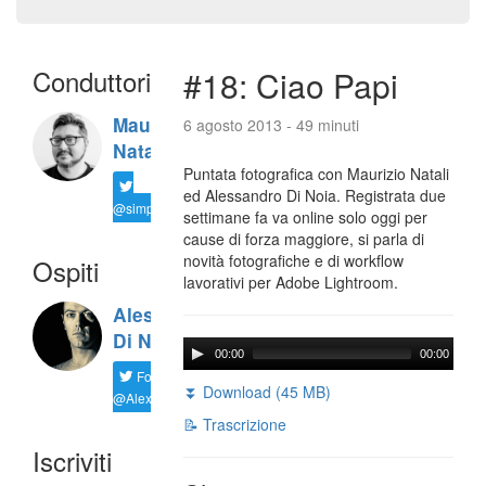
Conduttori
#18: Ciao Papi
Maurizio
6 agosto 2013 - 49 minuti
Natali
Puntata fotografica con Maurizio Natali
ed Alessandro Di Noia. Registrata due
@simplemal
settimane fa va online solo oggi per
cause di forza maggiore, si parla di
novità fotografiche e di workflow
Ospiti
lavorativi per Adobe Lightroom.
Alessandro
Di Noia
00:00
00:00
Follow
⏬ Download (45 MB)
@AlexD75
📝 Trascrizione
Iscriviti