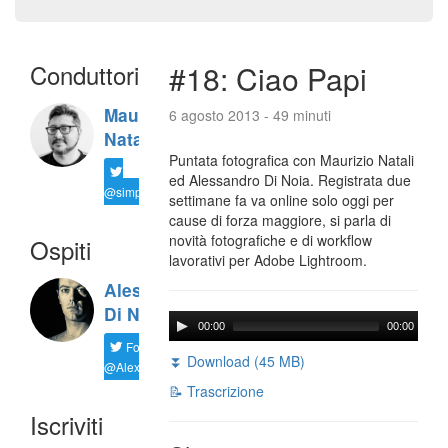
Conduttori
#18: Ciao Papi
Maurizio
6 agosto 2013 - 49 minuti
Natali
Puntata fotografica con Maurizio Natali
ed Alessandro Di Noia. Registrata due
@simplemal
settimane fa va online solo oggi per
cause di forza maggiore, si parla di
novità fotografiche e di workflow
Ospiti
lavorativi per Adobe Lightroom.
Alessandro
Di Noia
00:00
00:00
Follow
⏬ Download (45 MB)
@AlexD75
📝 Trascrizione
Iscriviti