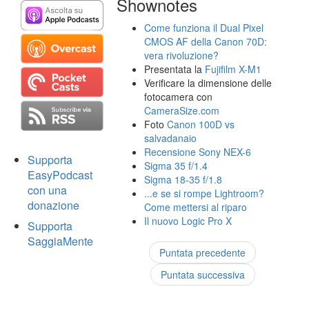
Shownotes
Come funziona il Dual Pixel
CMOS AF della Canon 70D:
vera rivoluzione?
Presentata la
Fujifilm X-M1
Verificare la dimensione delle
fotocamera con
CameraSize.com
Foto
Canon 100D vs
salvadanaio
Recensione Sony NEX-6
Supporta
Sigma 35 f/1.4
EasyPodcast
Sigma 18-35 f/1.8
con una
...e se si rompe Lightroom?
donazione
Come mettersi al riparo
Il nuovo Logic Pro X
Supporta
SaggiaMente
Puntata precedente
Puntata successiva