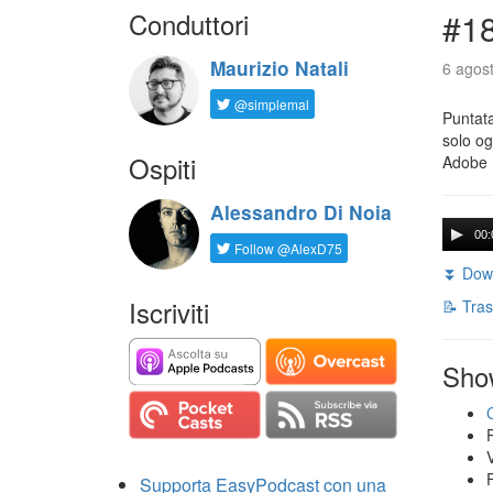
Conduttori
#18
Maurizio Natali
6 agost
@simplemal
Puntata
solo og
Ospiti
Adobe 
Alessandro Di Noia
00:
Follow @AlexD75
⏬ Down
Iscriviti
📝 Tras
Sho
Supporta EasyPodcast con una