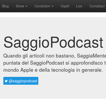
Blog
Show
Conduttori
Ospiti
Live
Contattaci
SaggioPodcast
Quando gli articoli non bastano, SaggiaMente 
puntata del SaggioPodcast si approfondisco t
mondo Apple e della tecnologia in generale.
@saggiopodcast