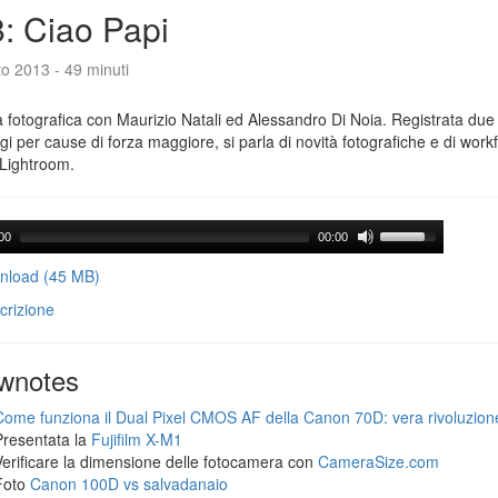
: Ciao Papi
o 2013 - 49 minuti
 fotografica con Maurizio Natali ed Alessandro Di Noia. Registrata due
gi per cause di forza maggiore, si parla di novità fotografiche e di workf
Lightroom.
00
00:00
load (45 MB)
crizione
wnotes
Come funziona il Dual Pixel CMOS AF della Canon 70D: vera rivoluzion
Presentata la
Fujifilm X-M1
Verificare la dimensione delle fotocamera con
CameraSize.com
Foto
Canon 100D vs salvadanaio