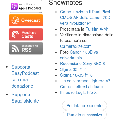
Shownotes
Come funziona il Dual Pixel
CMOS AF della Canon 70D:
vera rivoluzione?
Presentata la
Fujifilm X-M1
Verificare la dimensione delle
fotocamera con
CameraSize.com
Foto
Canon 100D vs
salvadanaio
Recensione Sony NEX-6
Supporta
Sigma 35 f/1.4
EasyPodcast
Sigma 18-35 f/1.8
con una
...e se si rompe Lightroom?
donazione
Come mettersi al riparo
Il nuovo Logic Pro X
Supporta
SaggiaMente
Puntata precedente
Puntata successiva