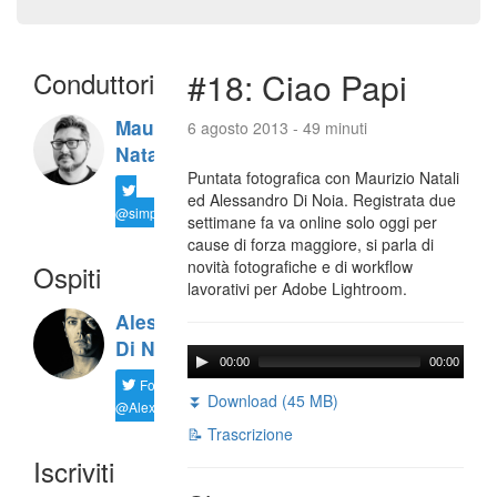
Conduttori
#18: Ciao Papi
Maurizio
6 agosto 2013 - 49 minuti
Natali
Puntata fotografica con Maurizio Natali
ed Alessandro Di Noia. Registrata due
@simplemal
settimane fa va online solo oggi per
cause di forza maggiore, si parla di
novità fotografiche e di workflow
Ospiti
lavorativi per Adobe Lightroom.
Alessandro
Di Noia
00:00
00:00
Follow
⏬ Download (45 MB)
@AlexD75
📝 Trascrizione
Iscriviti