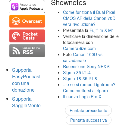
Shownotes
Come funziona il Dual Pixel
CMOS AF della Canon 70D:
vera rivoluzione?
Presentata la
Fujifilm X-M1
Verificare la dimensione delle
fotocamera con
CameraSize.com
Foto
Canon 100D vs
salvadanaio
Recensione Sony NEX-6
Supporta
Sigma 35 f/1.4
EasyPodcast
Sigma 18-35 f/1.8
con una
...e se si rompe Lightroom?
donazione
Come mettersi al riparo
Il nuovo Logic Pro X
Supporta
SaggiaMente
Puntata precedente
Puntata successiva