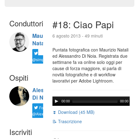
Conduttori
#18: Ciao Papi
Maurizio
6 agosto 2013 - 49 minuti
Natali
Puntata fotografica con Maurizio Natali
ed Alessandro Di Noia. Registrata due
@simplemal
settimane fa va online solo oggi per
cause di forza maggiore, si parla di
novità fotografiche e di workflow
Ospiti
lavorativi per Adobe Lightroom.
Alessandro
Di Noia
00:00
00:00
Follow
⏬ Download (45 MB)
@AlexD75
📝 Trascrizione
Iscriviti