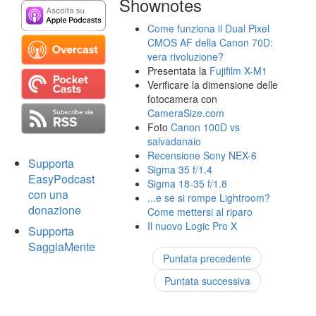
Shownotes
Come funziona il Dual Pixel
CMOS AF della Canon 70D:
vera rivoluzione?
Presentata la
Fujifilm X-M1
Verificare la dimensione delle
fotocamera con
CameraSize.com
Foto
Canon 100D vs
salvadanaio
Recensione Sony NEX-6
Supporta
Sigma 35 f/1.4
EasyPodcast
Sigma 18-35 f/1.8
con una
...e se si rompe Lightroom?
donazione
Come mettersi al riparo
Il nuovo Logic Pro X
Supporta
SaggiaMente
Puntata precedente
Puntata successiva