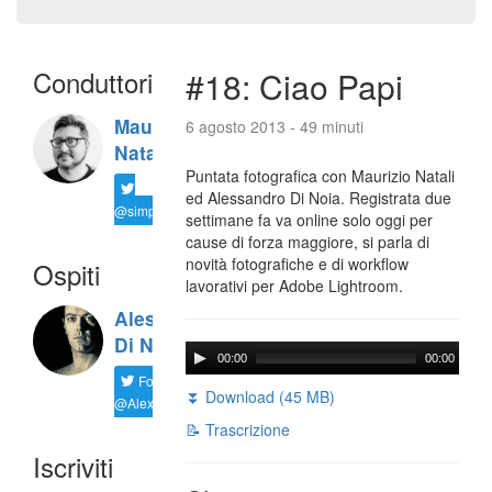
Conduttori
#18: Ciao Papi
Maurizio
6 agosto 2013 - 49 minuti
Natali
Puntata fotografica con Maurizio Natali
ed Alessandro Di Noia. Registrata due
@simplemal
settimane fa va online solo oggi per
cause di forza maggiore, si parla di
novità fotografiche e di workflow
Ospiti
lavorativi per Adobe Lightroom.
Alessandro
Di Noia
00:00
00:00
Follow
⏬ Download (45 MB)
@AlexD75
📝 Trascrizione
Iscriviti