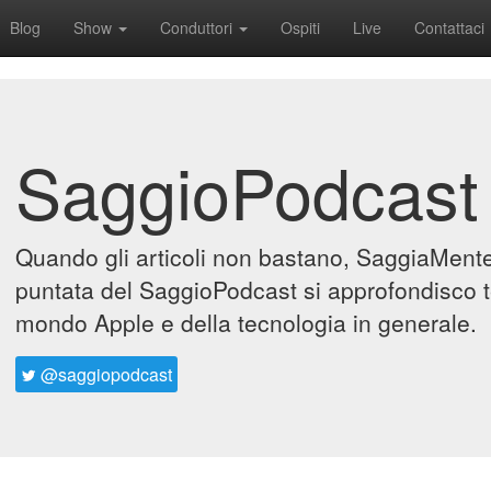
Blog
Show
Conduttori
Ospiti
Live
Contattaci
SaggioPodcast
Quando gli articoli non bastano, SaggiaMente 
puntata del SaggioPodcast si approfondisco t
mondo Apple e della tecnologia in generale.
@saggiopodcast