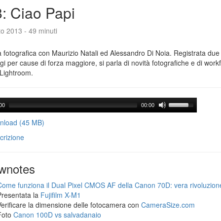
: Ciao Papi
o 2013 - 49 minuti
 fotografica con Maurizio Natali ed Alessandro Di Noia. Registrata due
gi per cause di forza maggiore, si parla di novità fotografiche e di workf
Lightroom.
00
00:00
load (45 MB)
crizione
wnotes
Come funziona il Dual Pixel CMOS AF della Canon 70D: vera rivoluzion
Presentata la
Fujifilm X-M1
Verificare la dimensione delle fotocamera con
CameraSize.com
Foto
Canon 100D vs salvadanaio