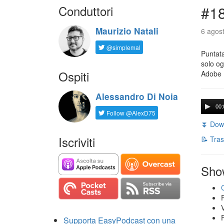
Conduttori
#18
Maurizio Natali
6 agost
@simplemal
Puntata
solo og
Ospiti
Adobe 
Alessandro Di Noia
00:
Follow @AlexD75
⏬ Down
Iscriviti
📝 Tras
Sho
Supporta EasyPodcast con una