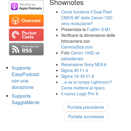
Shownotes
Come funziona il Dual Pixel
CMOS AF della Canon 70D:
vera rivoluzione?
Presentata la
Fujifilm X-M1
Verificare la dimensione delle
fotocamera con
CameraSize.com
Foto
Canon 100D vs
salvadanaio
Recensione Sony NEX-6
Supporta
Sigma 35 f/1.4
EasyPodcast
Sigma 18-35 f/1.8
con una
...e se si rompe Lightroom?
donazione
Come mettersi al riparo
Il nuovo Logic Pro X
Supporta
SaggiaMente
Puntata precedente
Puntata successiva