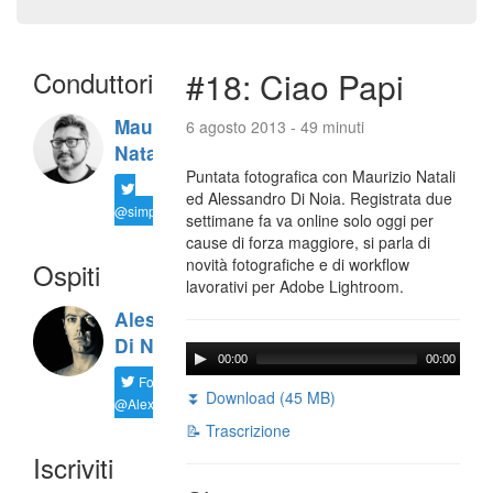
Conduttori
#18: Ciao Papi
Maurizio
6 agosto 2013 - 49 minuti
Natali
Puntata fotografica con Maurizio Natali
ed Alessandro Di Noia. Registrata due
@simplemal
settimane fa va online solo oggi per
cause di forza maggiore, si parla di
novità fotografiche e di workflow
Ospiti
lavorativi per Adobe Lightroom.
Alessandro
Di Noia
00:00
00:00
Follow
⏬ Download (45 MB)
@AlexD75
📝 Trascrizione
Iscriviti