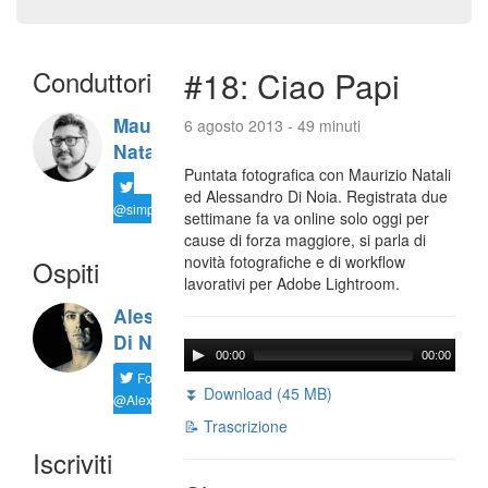
Conduttori
#18: Ciao Papi
Maurizio
6 agosto 2013 - 49 minuti
Natali
Puntata fotografica con Maurizio Natali
ed Alessandro Di Noia. Registrata due
@simplemal
settimane fa va online solo oggi per
cause di forza maggiore, si parla di
novità fotografiche e di workflow
Ospiti
lavorativi per Adobe Lightroom.
Alessandro
Di Noia
00:00
00:00
Follow
⏬ Download (45 MB)
@AlexD75
📝 Trascrizione
Iscriviti