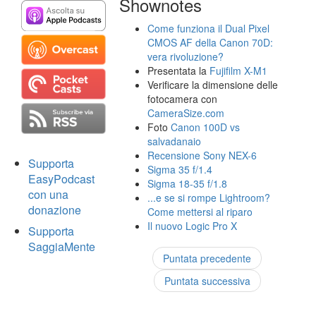
Shownotes
Come funziona il Dual Pixel
CMOS AF della Canon 70D:
vera rivoluzione?
Presentata la
Fujifilm X-M1
Verificare la dimensione delle
fotocamera con
CameraSize.com
Foto
Canon 100D vs
salvadanaio
Recensione Sony NEX-6
Supporta
Sigma 35 f/1.4
EasyPodcast
Sigma 18-35 f/1.8
con una
...e se si rompe Lightroom?
donazione
Come mettersi al riparo
Il nuovo Logic Pro X
Supporta
SaggiaMente
Puntata precedente
Puntata successiva