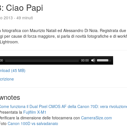
: Ciao Papi
o 2013 - 49 minuti
 fotografica con Maurizio Natali ed Alessandro Di Noia. Registrata due
gi per cause di forza maggiore, si parla di novità fotografiche e di workf
Lightroom.
00
00:00
load (45 MB)
crizione
wnotes
Come funziona il Dual Pixel CMOS AF della Canon 70D: vera rivoluzion
Presentata la
Fujifilm X-M1
Verificare la dimensione delle fotocamera con
CameraSize.com
Foto
Canon 100D vs salvadanaio