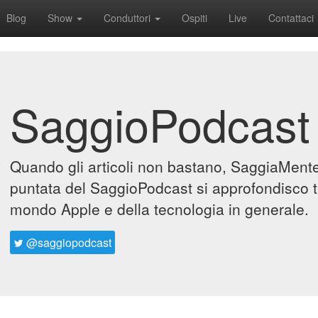
Blog
Show
Conduttori
Ospiti
Live
Contattaci
SaggioPodcast
Quando gli articoli non bastano, SaggiaMente 
puntata del SaggioPodcast si approfondisco t
mondo Apple e della tecnologia in generale.
@saggiopodcast