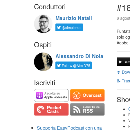
Conduttori
#18
Maurizio Natali
6 agost
@simplemal
Puntata
solo og
Ospiti
Adobe 
Alessandro Di Noia
00:
Follow @AlexD75
⏬ Down
Iscriviti
📝 Tras
Sho
Supporta EasyPodcast con una