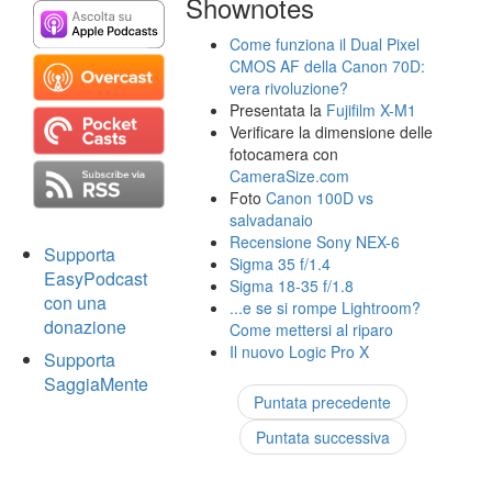
Shownotes
Come funziona il Dual Pixel
CMOS AF della Canon 70D:
vera rivoluzione?
Presentata la
Fujifilm X-M1
Verificare la dimensione delle
fotocamera con
CameraSize.com
Foto
Canon 100D vs
salvadanaio
Recensione Sony NEX-6
Supporta
Sigma 35 f/1.4
EasyPodcast
Sigma 18-35 f/1.8
con una
...e se si rompe Lightroom?
donazione
Come mettersi al riparo
Il nuovo Logic Pro X
Supporta
SaggiaMente
Puntata precedente
Puntata successiva