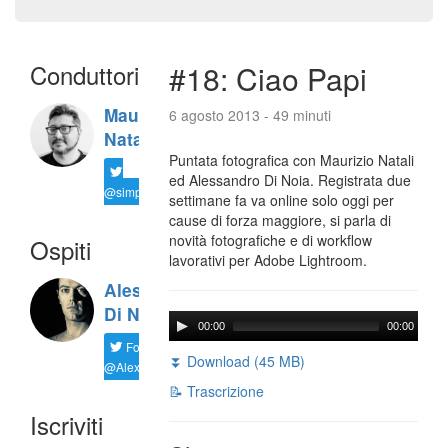
Conduttori
#18: Ciao Papi
Maurizio
6 agosto 2013 - 49 minuti
Natali
Puntata fotografica con Maurizio Natali
ed Alessandro Di Noia. Registrata due
@simplemal
settimane fa va online solo oggi per
cause di forza maggiore, si parla di
novità fotografiche e di workflow
Ospiti
lavorativi per Adobe Lightroom.
Alessandro
Di Noia
00:00
00:00
Follow
⏬ Download (45 MB)
@AlexD75
📝 Trascrizione
Iscriviti