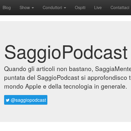
Blog
Show
Conduttori
Ospiti
Live
Contattaci
SaggioPodcast
Quando gli articoli non bastano, SaggiaMente 
puntata del SaggioPodcast si approfondisco t
mondo Apple e della tecnologia in generale.
@saggiopodcast