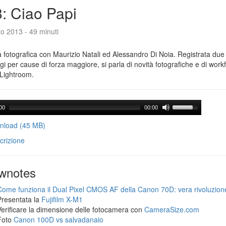
: Ciao Papi
o 2013 - 49 minuti
 fotografica con Maurizio Natali ed Alessandro Di Noia. Registrata due
gi per cause di forza maggiore, si parla di novità fotografiche e di workf
Lightroom.
00
00:00
load (45 MB)
crizione
wnotes
Come funziona il Dual Pixel CMOS AF della Canon 70D: vera rivoluzion
Presentata la
Fujifilm X-M1
Verificare la dimensione delle fotocamera con
CameraSize.com
Foto
Canon 100D vs salvadanaio