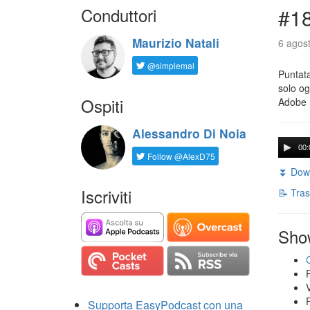
Conduttori
#18
Maurizio Natali
6 agost
@simplemal
Puntata
solo og
Ospiti
Adobe 
Alessandro Di Noia
00:
Follow @AlexD75
⏬ Down
Iscriviti
📝 Tras
Sho
Supporta EasyPodcast con una