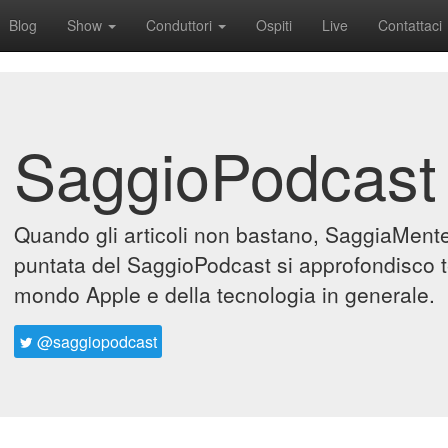
Blog
Show
Conduttori
Ospiti
Live
Contattaci
SaggioPodcast
Quando gli articoli non bastano, SaggiaMente 
puntata del SaggioPodcast si approfondisco t
mondo Apple e della tecnologia in generale.
@saggiopodcast