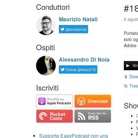
Conduttori
#18
Maurizio Natali
6 agost
@simplemal
Puntata
solo og
Ospiti
Adobe 
Alessandro Di Noia
00:
Follow @AlexD75
⏬ Down
Iscriviti
📝 Tras
Sho
Supporta EasyPodcast con una