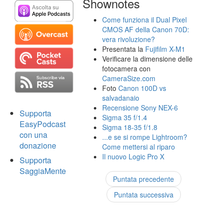
Shownotes
Come funziona il Dual Pixel
CMOS AF della Canon 70D:
vera rivoluzione?
Presentata la
Fujifilm X-M1
Verificare la dimensione delle
fotocamera con
CameraSize.com
Foto
Canon 100D vs
salvadanaio
Recensione Sony NEX-6
Supporta
Sigma 35 f/1.4
EasyPodcast
Sigma 18-35 f/1.8
con una
...e se si rompe Lightroom?
donazione
Come mettersi al riparo
Il nuovo Logic Pro X
Supporta
SaggiaMente
Puntata precedente
Puntata successiva