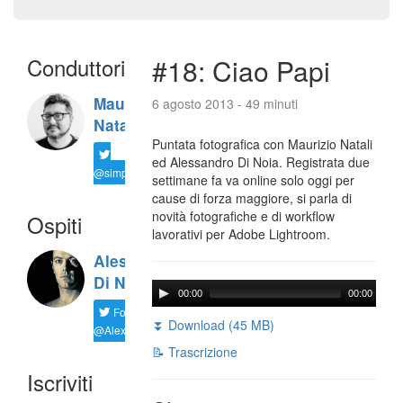
Conduttori
#18: Ciao Papi
Maurizio
6 agosto 2013 - 49 minuti
Natali
Puntata fotografica con Maurizio Natali
ed Alessandro Di Noia. Registrata due
@simplemal
settimane fa va online solo oggi per
cause di forza maggiore, si parla di
novità fotografiche e di workflow
Ospiti
lavorativi per Adobe Lightroom.
Alessandro
Di Noia
00:00
00:00
Follow
⏬ Download (45 MB)
@AlexD75
📝 Trascrizione
Iscriviti