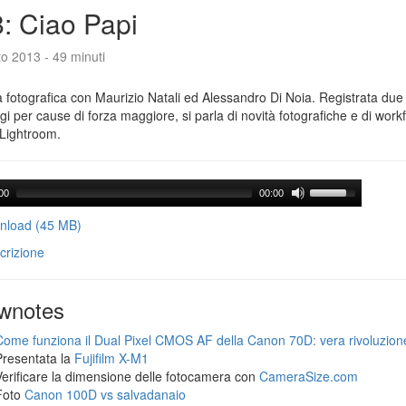
: Ciao Papi
o 2013 - 49 minuti
 fotografica con Maurizio Natali ed Alessandro Di Noia. Registrata due
gi per cause di forza maggiore, si parla di novità fotografiche e di workf
Lightroom.
00
00:00
load (45 MB)
crizione
wnotes
Come funziona il Dual Pixel CMOS AF della Canon 70D: vera rivoluzion
Presentata la
Fujifilm X-M1
Verificare la dimensione delle fotocamera con
CameraSize.com
Foto
Canon 100D vs salvadanaio