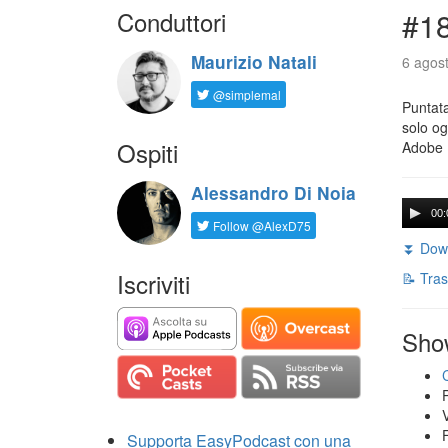
Conduttori
#18
Maurizio Natali
6 agost
@simplemal
Puntata
solo og
Ospiti
Adobe 
Alessandro Di Noia
00:
Follow @AlexD75
⏬ Down
Iscriviti
📝 Tras
Sho
Supporta EasyPodcast con una