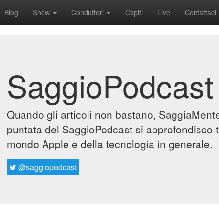
Blog
Show
Conduttori
Ospiti
Live
Contattaci
SaggioPodcast
Quando gli articoli non bastano, SaggiaMente 
puntata del SaggioPodcast si approfondisco t
mondo Apple e della tecnologia in generale.
@saggiopodcast