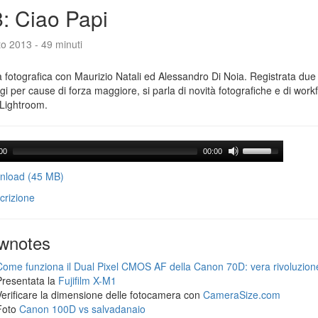
: Ciao Papi
o 2013 - 49 minuti
 fotografica con Maurizio Natali ed Alessandro Di Noia. Registrata due
gi per cause di forza maggiore, si parla di novità fotografiche e di workf
Lightroom.
00
00:00
load (45 MB)
crizione
wnotes
Come funziona il Dual Pixel CMOS AF della Canon 70D: vera rivoluzion
Presentata la
Fujifilm X-M1
Verificare la dimensione delle fotocamera con
CameraSize.com
Foto
Canon 100D vs salvadanaio