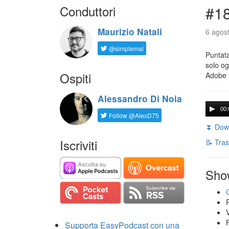
Conduttori
#18
Maurizio Natali
6 agost
@simplemal
Puntata
solo og
Ospiti
Adobe 
Alessandro Di Noia
00:
Follow @AlexD75
⏬ Down
Iscriviti
📝 Tras
Sho
Supporta EasyPodcast con una