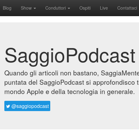
Blog
Show
Conduttori
Ospiti
Live
Contattaci
SaggioPodcast
Quando gli articoli non bastano, SaggiaMente 
puntata del SaggioPodcast si approfondisco t
mondo Apple e della tecnologia in generale.
@saggiopodcast