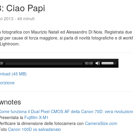
: Ciao Papi
o 2013 - 49 minuti
 fotografica con Maurizio Natali ed Alessandro Di Noia. Registrata due
gi per cause di forza maggiore, si parla di novità fotografiche e di workf
Lightroom.
00
00:00
load (45 MB)
crizione
wnotes
Come funziona il Dual Pixel CMOS AF della Canon 70D: vera rivoluzion
Presentata la
Fujifilm X-M1
Verificare la dimensione delle fotocamera con
CameraSize.com
Foto
Canon 100D vs salvadanaio