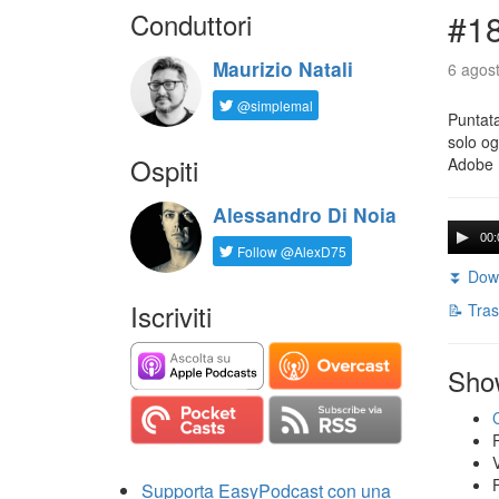
Conduttori
#18
Maurizio Natali
6 agost
@simplemal
Puntata
solo og
Ospiti
Adobe 
Alessandro Di Noia
00:
Follow @AlexD75
⏬ Down
Iscriviti
📝 Tras
Sho
Supporta EasyPodcast con una