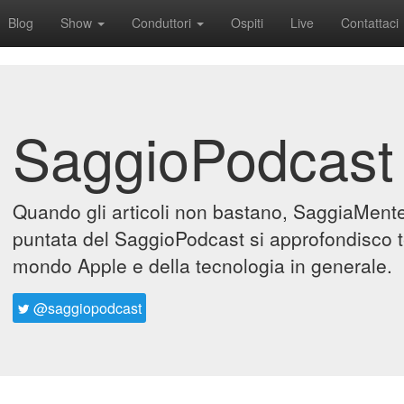
Blog
Show
Conduttori
Ospiti
Live
Contattaci
SaggioPodcast
Quando gli articoli non bastano, SaggiaMente 
puntata del SaggioPodcast si approfondisco t
mondo Apple e della tecnologia in generale.
@saggiopodcast