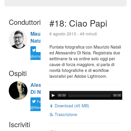
Conduttori
#18: Ciao Papi
Maurizio
6 agosto 2013 - 49 minuti
Natali
Puntata fotografica con Maurizio Natali
ed Alessandro Di Noia. Registrata due
@simplemal
settimane fa va online solo oggi per
cause di forza maggiore, si parla di
novità fotografiche e di workflow
Ospiti
lavorativi per Adobe Lightroom.
Alessandro
Di Noia
00:00
00:00
Follow
⏬ Download (45 MB)
@AlexD75
📝 Trascrizione
Iscriviti