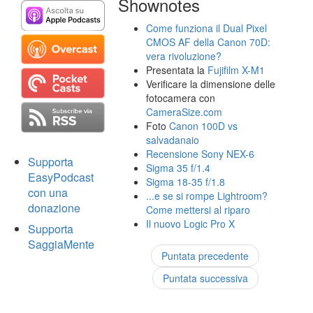
Shownotes
Come funziona il Dual Pixel
CMOS AF della Canon 70D:
vera rivoluzione?
Presentata la
Fujifilm X-M1
Verificare la dimensione delle
fotocamera con
CameraSize.com
Foto
Canon 100D vs
salvadanaio
Recensione Sony NEX-6
Supporta
Sigma 35 f/1.4
EasyPodcast
Sigma 18-35 f/1.8
con una
...e se si rompe Lightroom?
donazione
Come mettersi al riparo
Il nuovo Logic Pro X
Supporta
SaggiaMente
Puntata precedente
Puntata successiva