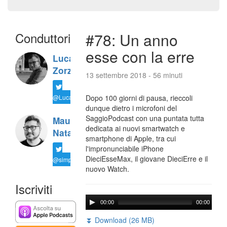
Conduttori
#78: Un anno
esse con la erre
Luca
Zorzi
13 settembre 2018 - 56 minuti
@LucaTNT
Dopo 100 giorni di pausa, rieccoli
dunque dietro i microfoni del
SaggioPodcast con una puntata tutta
Maurizio
dedicata ai nuovi smartwatch e
Natali
smartphone di Apple, tra cui
l'impronunciabile iPhone
DieciEsseMax, il giovane DieciErre e il
@simplemal
nuovo Watch.
Iscriviti
00:00
00:00
⏬ Download (26 MB)