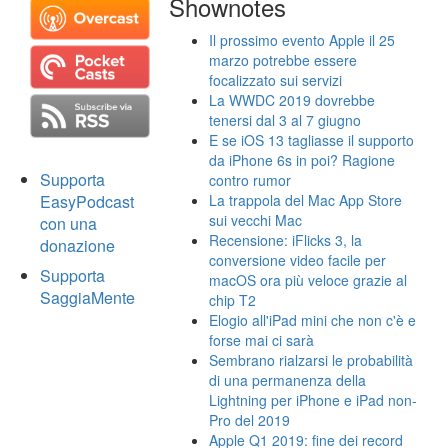
Shownotes
Il prossimo evento Apple il 25
marzo potrebbe essere
focalizzato sui servizi
La WWDC 2019 dovrebbe
tenersi dal 3 al 7 giugno
E se iOS 13 tagliasse il supporto
da iPhone 6s in poi? Ragione
Supporta
contro rumor
EasyPodcast
La trappola del Mac App Store
sui vecchi Mac
con una
Recensione: iFlicks 3, la
donazione
conversione video facile per
Supporta
macOS ora più veloce grazie al
SaggiaMente
chip T2
Elogio all'iPad mini che non c'è e
forse mai ci sarà
Sembrano rialzarsi le probabilità
di una permanenza della
Lightning per iPhone e iPad non-
Pro del 2019
Apple Q1 2019: fine dei record