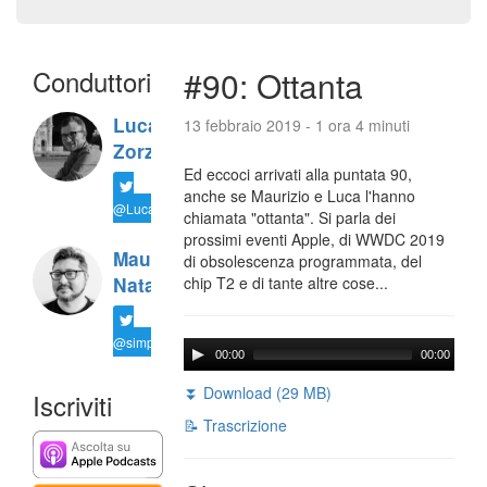
Conduttori
#90: Ottanta
Luca
13 febbraio 2019 - 1 ora 4 minuti
Zorzi
Ed eccoci arrivati alla puntata 90,
anche se Maurizio e Luca l'hanno
@LucaTNT
chiamata "ottanta". Si parla dei
prossimi eventi Apple, di WWDC 2019
Maurizio
di obsolescenza programmata, del
Natali
chip T2 e di tante altre cose...
@simplemal
00:00
00:00
⏬ Download (29 MB)
Iscriviti
📝 Trascrizione