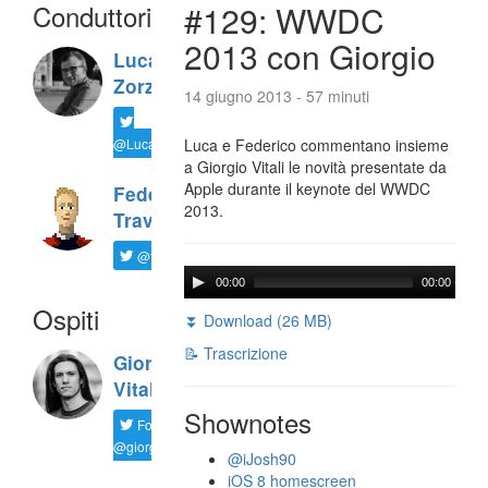
Conduttori
#129: WWDC
2013 con Giorgio
Luca
Zorzi
14 giugno 2013 - 57 minuti
@LucaTNT
Luca e Federico commentano insieme
a Giorgio Vitali le novità presentate da
Apple durante il keynote del WWDC
Federico
2013.
Travaini
@ftrava
00:00
00:00
Ospiti
⏬ Download (26 MB)
📝 Trascrizione
Giorgio
Vitali
Shownotes
Follow
@giorgio__vit
@iJosh90
iOS 8 homescreen