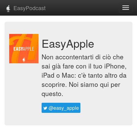
EasyPodcast
Toggl
navig
EasyApple
Non accontentarti di ciò che
sai già fare con il tuo iPhone,
iPad o Mac: c'è tanto altro da
scoprire. Noi siamo qui per
questo.
@easy_apple