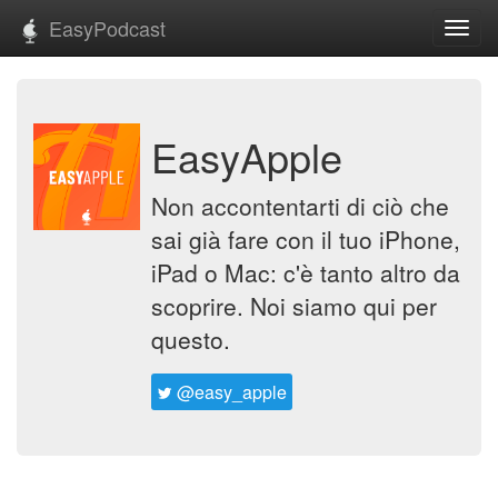
EasyPodcast
Toggl
navig
EasyApple
Non accontentarti di ciò che
sai già fare con il tuo iPhone,
iPad o Mac: c'è tanto altro da
scoprire. Noi siamo qui per
questo.
@easy_apple