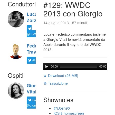
Conduttori
#129: WWDC
2013 con Giorgio
Luca
Zorzi
14 giugno 2013 - 57 minuti
@LucaTNT
Luca e Federico commentano insieme
a Giorgio Vitali le novità presentate da
Apple durante il keynote del WWDC
Federico
2013.
Travaini
@ftrava
00:00
00:00
Ospiti
⏬ Download (26 MB)
📝 Trascrizione
Giorgio
Vitali
Shownotes
Follow
@giorgio__vit
@iJosh90
iOS 8 homescreen