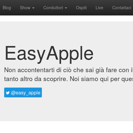
Blog
Show
Conduttori
Ospiti
Live
Contattaci
EasyApple
Non accontentarti di ciò che sai già fare con 
tanto altro da scoprire. Noi siamo qui per que
@easy_apple