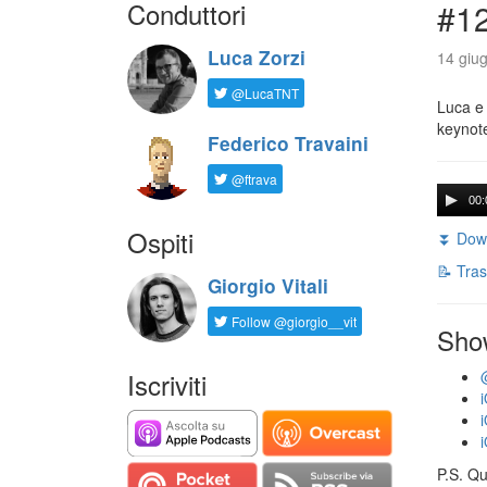
Conduttori
#1
Luca Zorzi
14 giug
@LucaTNT
Luca e 
keynot
Federico Travaini
@ftrava
00:
Ospiti
⏬ Down
📝 Tras
Giorgio Vitali
Follow @giorgio__vit
Sho
Iscriviti
P.S. Qu