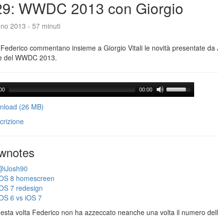
29: WWDC 2013 con Giorgio
no 2013 - 57 minuti
Federico commentano insieme a Giorgio Vitali le novità presentate da 
e del WWDC 2013.
00
00:00
load (26 MB)
crizione
wnotes
@iJosh90
iOS 8 homescreen
iOS 7 redesign
iOS 6 vs iOS 7
esta volta Federico non ha azzeccato neanche una volta il numero dell