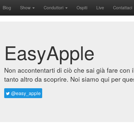
Blog
Show
Conduttori
Ospiti
Live
Contattaci
EasyApple
Non accontentarti di ciò che sai già fare con 
tanto altro da scoprire. Noi siamo qui per que
@easy_apple