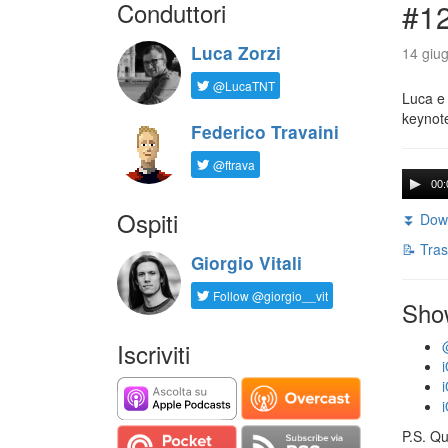
Conduttori
#1
Luca Zorzi
14 giug
@LucaTNT
Luca e 
keynot
Federico Travaini
@ftrava
00:
Ospiti
⏬ Down
📝 Tras
Giorgio Vitali
Follow @giorgio__vit
Sho
Iscriviti
P.S. Qu