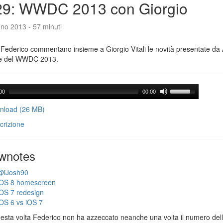
29: WWDC 2013 con Giorgio
no 2013 - 57 minuti
Federico commentano insieme a Giorgio Vitali le novità presentate da 
e del WWDC 2013.
00
00:00
load (26 MB)
crizione
wnotes
@iJosh90
iOS 8 homescreen
iOS 7 redesign
iOS 6 vs iOS 7
esta volta Federico non ha azzeccato neanche una volta il numero dell