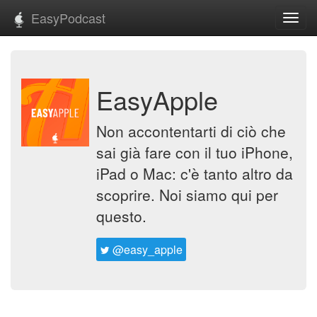
EasyPodcast
Toggl
navig
EasyApple
Non accontentarti di ciò che
sai già fare con il tuo iPhone,
iPad o Mac: c'è tanto altro da
scoprire. Noi siamo qui per
questo.
@easy_apple