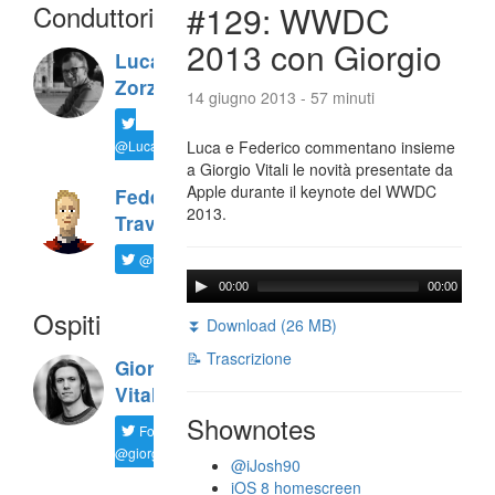
Conduttori
#129: WWDC
2013 con Giorgio
Luca
Zorzi
14 giugno 2013 - 57 minuti
@LucaTNT
Luca e Federico commentano insieme
a Giorgio Vitali le novità presentate da
Apple durante il keynote del WWDC
Federico
2013.
Travaini
@ftrava
00:00
00:00
Ospiti
⏬ Download (26 MB)
📝 Trascrizione
Giorgio
Vitali
Shownotes
Follow
@giorgio__vit
@iJosh90
iOS 8 homescreen