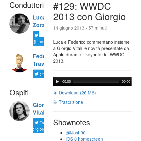
Conduttori
#129: WWDC
2013 con Giorgio
Luca
Zorzi
14 giugno 2013 - 57 minuti
@LucaTNT
Luca e Federico commentano insieme
a Giorgio Vitali le novità presentate da
Apple durante il keynote del WWDC
Federico
2013.
Travaini
@ftrava
00:00
00:00
Ospiti
⏬ Download (26 MB)
📝 Trascrizione
Giorgio
Vitali
Shownotes
Follow
@giorgio__vit
@iJosh90
iOS 8 homescreen