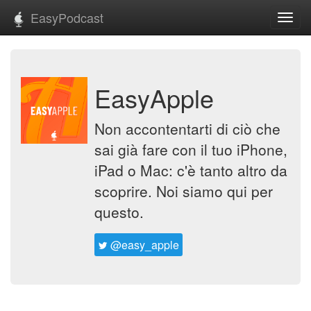
EasyPodcast
Toggl
navig
EasyApple
Non accontentarti di ciò che
sai già fare con il tuo iPhone,
iPad o Mac: c'è tanto altro da
scoprire. Noi siamo qui per
questo.
@easy_apple