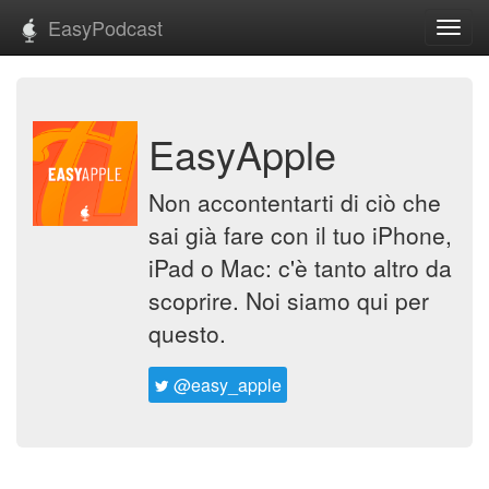
EasyPodcast
Toggl
navig
EasyApple
Non accontentarti di ciò che
sai già fare con il tuo iPhone,
iPad o Mac: c'è tanto altro da
scoprire. Noi siamo qui per
questo.
@easy_apple