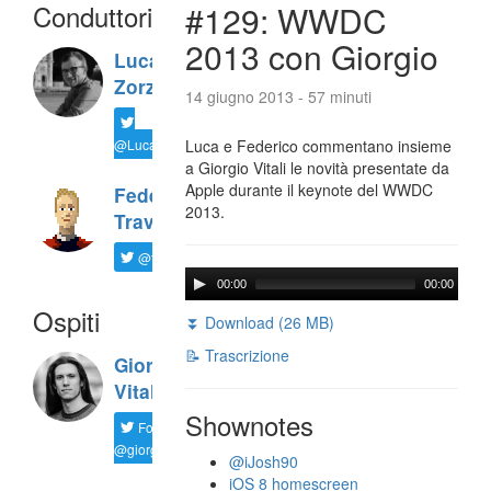
Conduttori
#129: WWDC
2013 con Giorgio
Luca
Zorzi
14 giugno 2013 - 57 minuti
@LucaTNT
Luca e Federico commentano insieme
a Giorgio Vitali le novità presentate da
Apple durante il keynote del WWDC
Federico
2013.
Travaini
@ftrava
00:00
00:00
Ospiti
⏬ Download (26 MB)
📝 Trascrizione
Giorgio
Vitali
Shownotes
Follow
@giorgio__vit
@iJosh90
iOS 8 homescreen