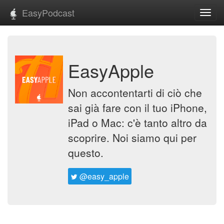
EasyPodcast
Toggl
navig
EasyApple
Non accontentarti di ciò che
sai già fare con il tuo iPhone,
iPad o Mac: c'è tanto altro da
scoprire. Noi siamo qui per
questo.
@easy_apple