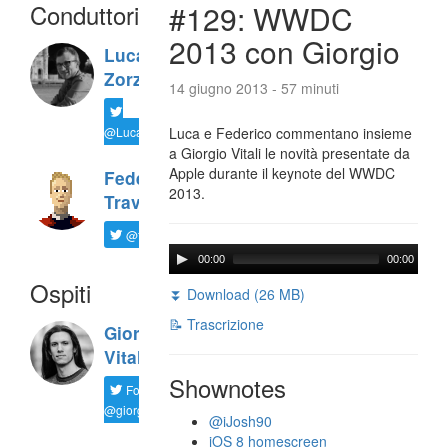
Conduttori
#129: WWDC
2013 con Giorgio
Luca
Zorzi
14 giugno 2013 - 57 minuti
@LucaTNT
Luca e Federico commentano insieme
a Giorgio Vitali le novità presentate da
Apple durante il keynote del WWDC
Federico
2013.
Travaini
@ftrava
00:00
00:00
Ospiti
⏬ Download (26 MB)
📝 Trascrizione
Giorgio
Vitali
Shownotes
Follow
@giorgio__vit
@iJosh90
iOS 8 homescreen