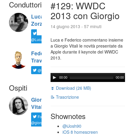
Conduttori
#129: WWDC
2013 con Giorgio
Luca
Zorzi
14 giugno 2013 - 57 minuti
@LucaTNT
Luca e Federico commentano insieme
a Giorgio Vitali le novità presentate da
Apple durante il keynote del WWDC
Federico
2013.
Travaini
@ftrava
00:00
00:00
Ospiti
⏬ Download (26 MB)
📝 Trascrizione
Giorgio
Vitali
Shownotes
Follow
@giorgio__vit
@iJosh90
iOS 8 homescreen