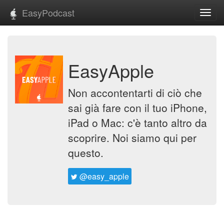
EasyPodcast
Toggl
navig
EasyApple
Non accontentarti di ciò che
sai già fare con il tuo iPhone,
iPad o Mac: c'è tanto altro da
scoprire. Noi siamo qui per
questo.
@easy_apple