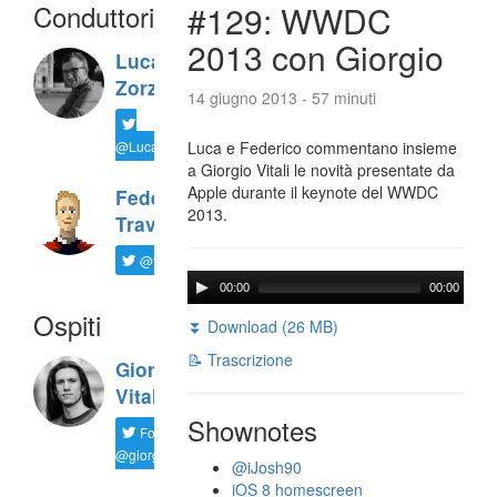
Conduttori
#129: WWDC
2013 con Giorgio
Luca
Zorzi
14 giugno 2013 - 57 minuti
@LucaTNT
Luca e Federico commentano insieme
a Giorgio Vitali le novità presentate da
Apple durante il keynote del WWDC
Federico
2013.
Travaini
@ftrava
00:00
00:00
Ospiti
⏬ Download (26 MB)
📝 Trascrizione
Giorgio
Vitali
Shownotes
Follow
@giorgio__vit
@iJosh90
iOS 8 homescreen