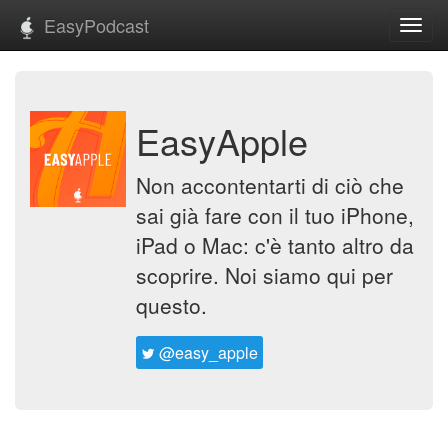
EasyPodcast
Toggl
navig
EasyApple
Non accontentarti di ciò che
sai già fare con il tuo iPhone,
iPad o Mac: c'è tanto altro da
scoprire. Noi siamo qui per
questo.
@easy_apple