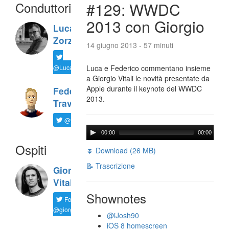
Conduttori
#129: WWDC
2013 con Giorgio
Luca
Zorzi
14 giugno 2013 - 57 minuti
@LucaTNT
Luca e Federico commentano insieme
a Giorgio Vitali le novità presentate da
Apple durante il keynote del WWDC
Federico
2013.
Travaini
@ftrava
00:00
00:00
Ospiti
⏬ Download (26 MB)
📝 Trascrizione
Giorgio
Vitali
Shownotes
Follow
@giorgio__vit
@iJosh90
iOS 8 homescreen