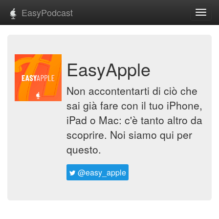
EasyPodcast
Toggl
navig
EasyApple
Non accontentarti di ciò che
sai già fare con il tuo iPhone,
iPad o Mac: c'è tanto altro da
scoprire. Noi siamo qui per
questo.
@easy_apple