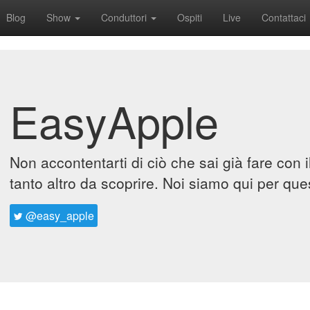
Blog
Show
Conduttori
Ospiti
Live
Contattaci
EasyApple
Non accontentarti di ciò che sai già fare con 
tanto altro da scoprire. Noi siamo qui per que
@easy_apple