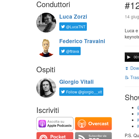
Conduttori
#1
Luca Zorzi
14 giug
@LucaTNT
Luca e 
keynot
Federico Travaini
@ftrava
00:
Ospiti
⏬ Down
📝 Tras
Giorgio Vitali
Follow @giorgio__vit
Sho
Iscriviti
P.S. Qu