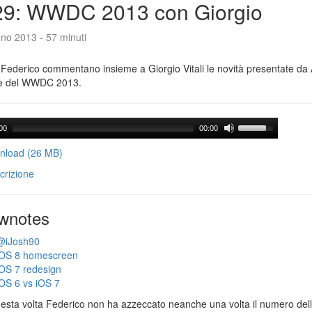
29: WWDC 2013 con Giorgio
no 2013 - 57 minuti
Federico commentano insieme a Giorgio Vitali le novità presentate da 
e del WWDC 2013.
00
00:00
load (26 MB)
crizione
wnotes
@iJosh90
iOS 8 homescreen
iOS 7 redesign
iOS 6 vs iOS 7
esta volta Federico non ha azzeccato neanche una volta il numero dell