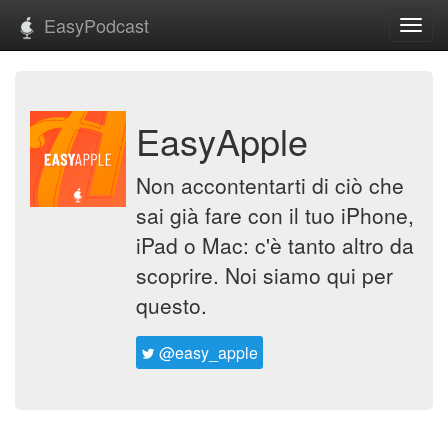
EasyPodcast
Toggl
navig
EasyApple
Non accontentarti di ciò che
sai già fare con il tuo iPhone,
iPad o Mac: c'è tanto altro da
scoprire. Noi siamo qui per
questo.
@easy_apple