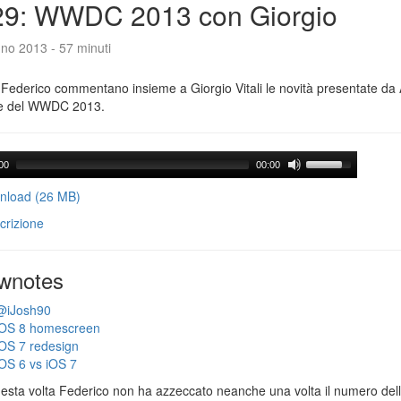
29: WWDC 2013 con Giorgio
no 2013 - 57 minuti
Federico commentano insieme a Giorgio Vitali le novità presentate da 
e del WWDC 2013.
00
00:00
load (26 MB)
crizione
wnotes
@iJosh90
iOS 8 homescreen
iOS 7 redesign
iOS 6 vs iOS 7
esta volta Federico non ha azzeccato neanche una volta il numero dell