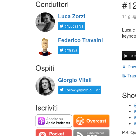
Conduttori
#1
Luca Zorzi
14 giug
@LucaTNT
Luca e 
keynot
Federico Travaini
@ftrava
00:
Ospiti
⏬ Down
📝 Tras
Giorgio Vitali
Follow @giorgio__vit
Sho
Iscriviti
P.S. Qu