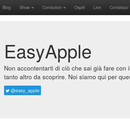
Blog
Show
Conduttori
Ospiti
Live
Contattaci
EasyApple
Non accontentarti di ciò che sai già fare con 
tanto altro da scoprire. Noi siamo qui per que
@easy_apple