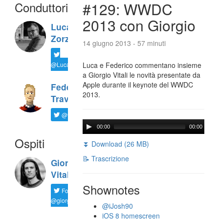
Conduttori
#129: WWDC
2013 con Giorgio
Luca
Zorzi
14 giugno 2013 - 57 minuti
@LucaTNT
Luca e Federico commentano insieme
a Giorgio Vitali le novità presentate da
Apple durante il keynote del WWDC
Federico
2013.
Travaini
@ftrava
00:00
00:00
Ospiti
⏬ Download (26 MB)
📝 Trascrizione
Giorgio
Vitali
Shownotes
Follow
@giorgio__vit
@iJosh90
iOS 8 homescreen