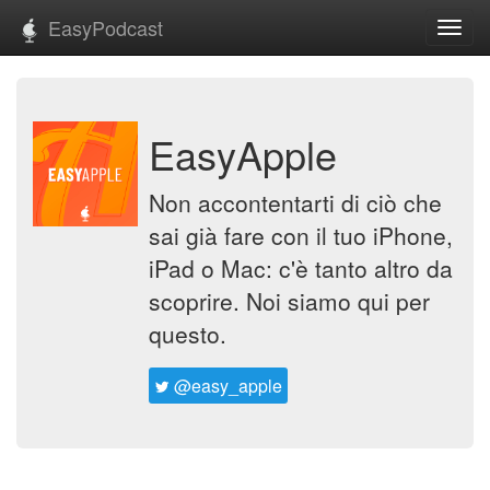
EasyPodcast
Toggl
navig
EasyApple
Non accontentarti di ciò che
sai già fare con il tuo iPhone,
iPad o Mac: c'è tanto altro da
scoprire. Noi siamo qui per
questo.
@easy_apple