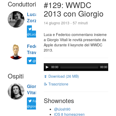
Conduttori
#129: WWDC
2013 con Giorgio
Luca
Zorzi
14 giugno 2013 - 57 minuti
@LucaTNT
Luca e Federico commentano insieme
a Giorgio Vitali le novità presentate da
Apple durante il keynote del WWDC
Federico
2013.
Travaini
@ftrava
00:00
00:00
Ospiti
⏬ Download (26 MB)
📝 Trascrizione
Giorgio
Vitali
Shownotes
Follow
@giorgio__vit
@iJosh90
iOS 8 homescreen