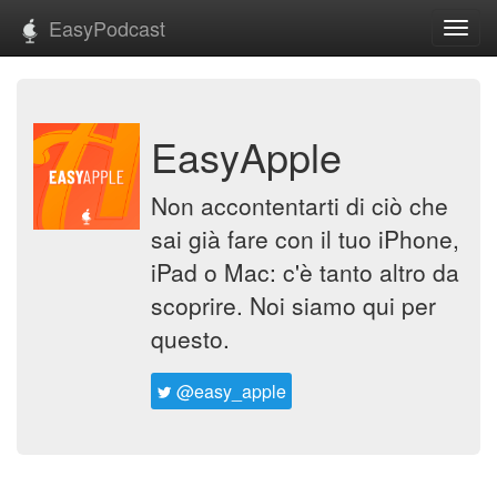
EasyPodcast
Toggl
navig
EasyApple
Non accontentarti di ciò che
sai già fare con il tuo iPhone,
iPad o Mac: c'è tanto altro da
scoprire. Noi siamo qui per
questo.
@easy_apple