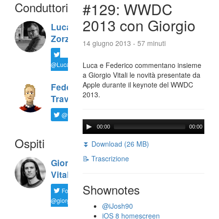
Conduttori
#129: WWDC
2013 con Giorgio
Luca
Zorzi
14 giugno 2013 - 57 minuti
@LucaTNT
Luca e Federico commentano insieme
a Giorgio Vitali le novità presentate da
Apple durante il keynote del WWDC
Federico
2013.
Travaini
@ftrava
00:00
00:00
Ospiti
⏬ Download (26 MB)
📝 Trascrizione
Giorgio
Vitali
Shownotes
Follow
@giorgio__vit
@iJosh90
iOS 8 homescreen