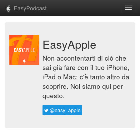
EasyPodcast
Toggl
navig
EasyApple
Non accontentarti di ciò che
sai già fare con il tuo iPhone,
iPad o Mac: c'è tanto altro da
scoprire. Noi siamo qui per
questo.
@easy_apple