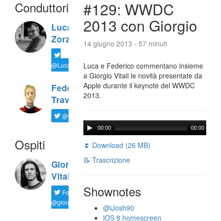
Conduttori
#129: WWDC
2013 con Giorgio
Luca
Zorzi
14 giugno 2013 - 57 minuti
@LucaTNT
Luca e Federico commentano insieme
a Giorgio Vitali le novità presentate da
Apple durante il keynote del WWDC
Federico
2013.
Travaini
@ftrava
00:00
00:00
Ospiti
⏬ Download (26 MB)
📝 Trascrizione
Giorgio
Vitali
Shownotes
Follow
@giorgio__vit
@iJosh90
iOS 8 homescreen