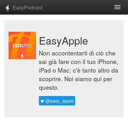
EasyPodcast
Toggl
navig
EasyApple
Non accontentarti di ciò che
sai già fare con il tuo iPhone,
iPad o Mac: c'è tanto altro da
scoprire. Noi siamo qui per
questo.
@easy_apple