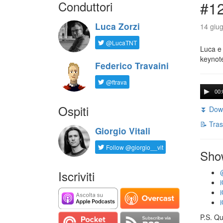
Conduttori
#1
Luca Zorzi
14 giug
@LucaTNT
Luca e 
keynot
Federico Travaini
@ftrava
00:
Ospiti
⏬ Down
📝 Tras
Giorgio Vitali
Follow @giorgio__vit
Sho
Iscriviti
P.S. Qu