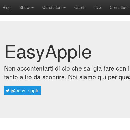
Blog
Show
Conduttori
Ospiti
Live
Contattaci
EasyApple
Non accontentarti di ciò che sai già fare con 
tanto altro da scoprire. Noi siamo qui per que
@easy_apple