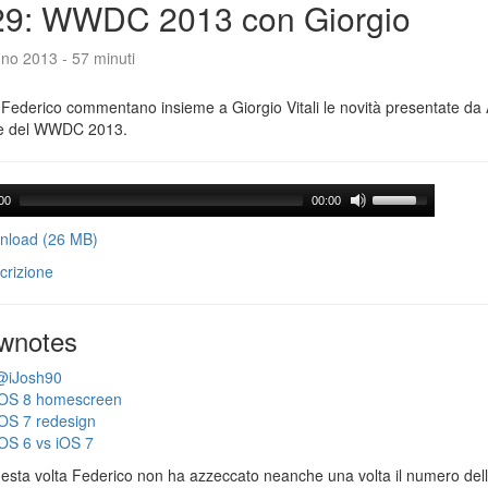
29: WWDC 2013 con Giorgio
no 2013 - 57 minuti
Federico commentano insieme a Giorgio Vitali le novità presentate da 
e del WWDC 2013.
00
00:00
load (26 MB)
crizione
wnotes
@iJosh90
iOS 8 homescreen
iOS 7 redesign
iOS 6 vs iOS 7
esta volta Federico non ha azzeccato neanche una volta il numero dell