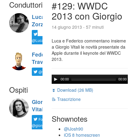
Conduttori
#129: WWDC
2013 con Giorgio
Luca
Zorzi
14 giugno 2013 - 57 minuti
@LucaTNT
Luca e Federico commentano insieme
a Giorgio Vitali le novità presentate da
Apple durante il keynote del WWDC
Federico
2013.
Travaini
@ftrava
00:00
00:00
Ospiti
⏬ Download (26 MB)
📝 Trascrizione
Giorgio
Vitali
Shownotes
Follow
@giorgio__vit
@iJosh90
iOS 8 homescreen