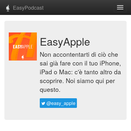
EasyPodcast
Toggl
navig
EasyApple
Non accontentarti di ciò che
sai già fare con il tuo iPhone,
iPad o Mac: c'è tanto altro da
scoprire. Noi siamo qui per
questo.
@easy_apple