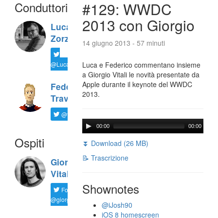
Conduttori
#129: WWDC
2013 con Giorgio
Luca
Zorzi
14 giugno 2013 - 57 minuti
@LucaTNT
Luca e Federico commentano insieme
a Giorgio Vitali le novità presentate da
Apple durante il keynote del WWDC
Federico
2013.
Travaini
@ftrava
00:00
00:00
Ospiti
⏬ Download (26 MB)
📝 Trascrizione
Giorgio
Vitali
Shownotes
Follow
@giorgio__vit
@iJosh90
iOS 8 homescreen